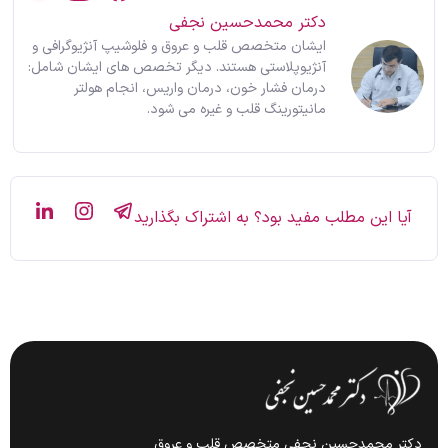
دکتر محمدحسین نجفی
ایشان متخصص قلب و عروق و فلوشیپ آنژیوگرافی و
آنژیوپلاستی هستند. دیگر تخصص های ایشان شامل:
درمان فشار خون، درمان واریس، انجام هولتر
مانیتورینگ قلب و غیره می شود.
آیا این مطلب مفید بود؟ به اشتراک بگذارید
دکتر محمدحسین نجفی متخصص قلب و عروق