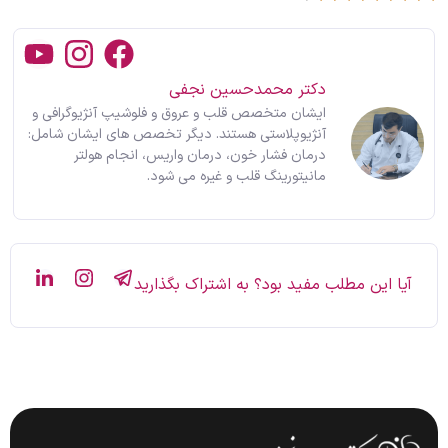
دکتر محمدحسین نجفی
ایشان متخصص قلب و عروق و فلوشیپ آنژیوگرافی و
آنژیوپلاستی هستند. دیگر تخصص های ایشان شامل:
درمان فشار خون، درمان واریس، انجام هولتر
مانیتورینگ قلب و غیره می شود.
آیا این مطلب مفید بود؟ به اشتراک بگذارید