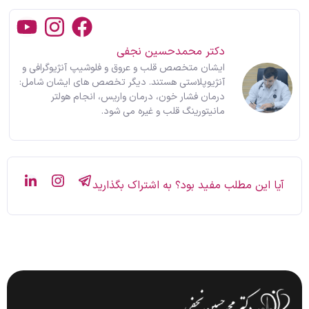
دکتر محمدحسین نجفی
ایشان متخصص قلب و عروق و فلوشیپ آنژیوگرافی و
آنژیوپلاستی هستند. دیگر تخصص های ایشان شامل:
درمان فشار خون، درمان واریس، انجام هولتر
مانیتورینگ قلب و غیره می شود.
آیا این مطلب مفید بود؟ به اشتراک بگذارید