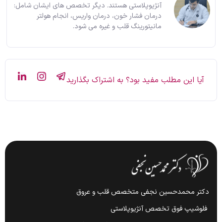
آنژیوپلاستی هستند. دیگر تخصص های ایشان شامل:
درمان فشار خون، درمان واریس، انجام هولتر
مانیتورینگ قلب و غیره می شود.
آیا این مطلب مفید بود؟ به اشتراک بگذارید
دکتر محمدحسین نجفی متخصص قلب و عروق
فلوشیپ فوق تخصص آنژیوپلاستی