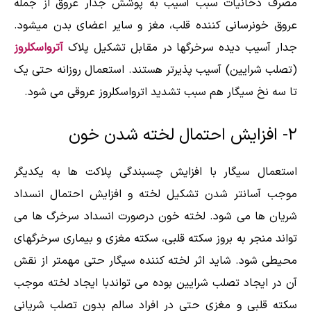
مصرف دخانیات سبب آسیب به پوشش جدار عروق از جمله
عروق خونرسانی کننده قلب، مغز و سایر اعضای بدن میشود.
جدار آسیب دیده سرخرگها در مقابل تشکیل پلاک
آترواسکلروز
(تصلب شرایین) آسیب پذیرتر هستند. استعمال روزانه حتی یک
تا سه نخ سیگار هم سبب تشدید اترواسکلروز عروقی می شود.
‎۲- افزایش احتمال لخته شدن خون
استعمال سیگار با افزایش چسبندگی پلاکت ها به یکدیگر
موجب آسانتر شدن تشکیل لخته و افزایش احتمال انسداد
شریان ها می شود. لخته خون درصورت انسداد سرخرگ ها می
تواند منجر به بروز
سکت
ه
قلبی
،
سکته مغزی
و بیماری سرخرگهای
محیطی شود. شاید اثر لخته کننده سیگار حتی مهمتر از نقش
آن در ایجاد تصلب شرایین بوده می تواندبا ایجاد لخته موجب
سکته قلبی و مغزی حتی در افراد سالم بدون تصلب شریانی