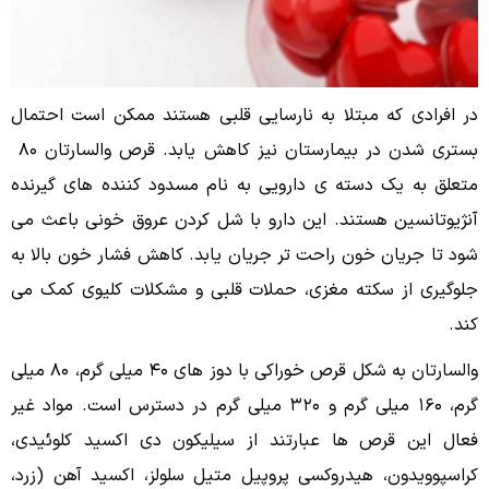
در افرادی که مبتلا به نارسایی قلبی هستند ممکن است احتمال
بسترى شدن در بیمارستان نیز کاهش یابد. قرص والسارتان ۸۰
متعلق به یک دسته ى دارویی به نام مسدود کننده های گیرنده
آنژیوتانسین هستند. این دارو با شل کردن عروق خونى باعث مى
شود تا جریان خون راحت تر جریان یابد. کاهش فشار خون بالا به
جلوگیری از سکته مغزی، حملات قلبی و مشکلات کلیوى کمک می
کند.
والسارتان به شکل قرص خوراکی با دوز هاى ۴۰ میلی گرم، ۸۰ میلی
گرم، ۱۶۰ میلی گرم و ۳۲۰ میلی گرم در دسترس است. مواد غیر
فعال این قرص ها عبارتند از سیلیکون دى اکسید کلوئیدی،
کراسپوویدون، هیدروکسی پروپیل متیل سلولز، اکسید آهن (زرد،