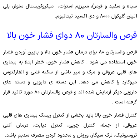
سیاه و سفید و قرمز)، منیزیم استرات، میکروکریستال سلولز، پلی
اتیلن گلیکول ۸۰۰۰ و دی اکسید تیتانیوم.
قرص والسارتان ۸۰ دوای فشار خون بالا
قرص والسارتان ۸۰ برای درمان فشار خون بالا و پایین آوردن فشار
خون استفاده مى شود . کاهش فشار خون، خطر ابتلا به بیماری
های قلبی عروقی و مرگ و میر ناشی از سکته قلبى و انفارکتوس
میوکارد را کاهش مى دهد. این دسته ى دارویی و دسته هاى
دارویی دیگر آزمایش شده اند و قرص والسارتان ۸۰ مورد تائید قرار
گرفته است .
کنترل فشار خون بالا باید بخشی از کنترل ریسک بیمارى هاى قلبی
عروقی، از جمله، کنترل چربی، کنترل دیابت، درمان آنتی
ترومبوتیک، ترک سیگار، ورزش و محدود کردن مصرف سدیم باشد.