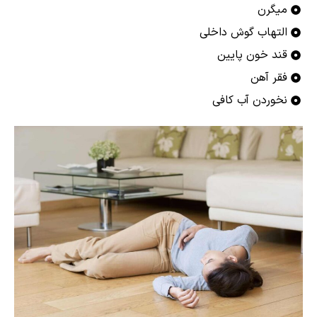
میگرن
التهاب گوش داخلی
قند خون پایین
فقر آهن
نخوردن آب کافی