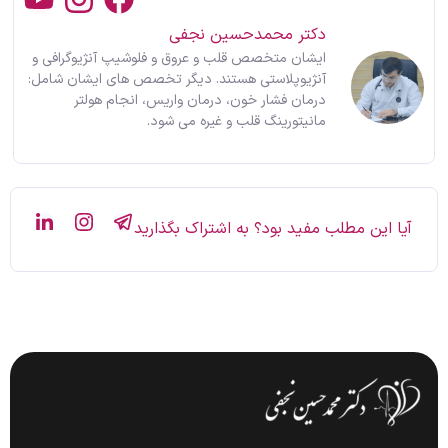
دکتر محمدحسین نجفی
ایشان متخصص قلب و عروق و فلوشیپ آنژیوگرافی و
آنژیوپلاستی هستند. دیگر تخصص های ایشان شامل:
درمان فشار خون، درمان واریس، انجام هولتر
مانیتورینگ قلب و غیره می شود.
آیا این مطلب مفید بود؟ به اشتراک بگذارید