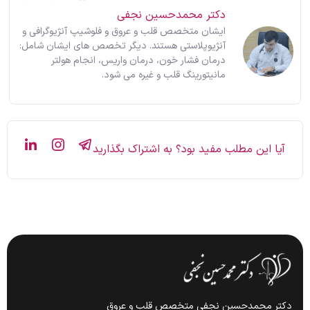
دکتر محمدحسین نجفی
ایشان متخصص قلب و عروق و فلوشیپ آنژیوگرافی و
آنژیوپلاستی هستند. دیگر تخصص های ایشان شامل:
درمان فشار خون، درمان واریس، انجام هولتر
مانیتورینگ قلب و غیره می شود.
آیا این مطلب مفید بود؟ به اشتراک بگذارید
دکتر محمدحسین نجفی متخصص قلب و عروق